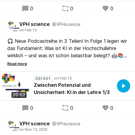
0
0
0
VPH science
@VPHscience
🎧 Neue Podcastreihe in 3 Teilen! In Folge 1 legen wir
das Fundament: Was ist KI in der Hochschullehre
wirklich – und was ist schon belastbar belegt? 🤖📚
Wir klären Begriffe, unterscheiden KLASSISCHE KI
vs. GENERATIVE KI und schauen auf den
Forschungsstand. Ohne Hype, mit Aha-Momenten.
S01:E01
🚀 Jetzt anhören!
Zwischen Potenzial und
Unsicherheit: KI in der Lehre 1/3
20:02
0
0
0
VPH science
@VPHscience