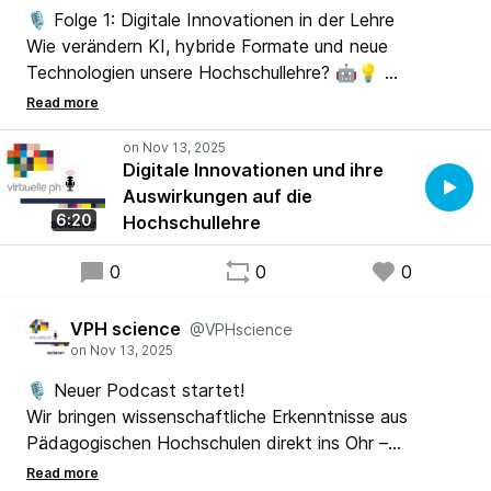
🎙️ Folge 1: Digitale Innovationen in der Lehre
Wie verändern KI, hybride Formate und neue
Technologien unsere Hochschullehre? 🤖💡
In dieser Folge sprechen wir über zentrale
Erkenntnisse aus dem fnma-Tagungsband von
Antonia Darilion – und darüber, warum digitale
Digitale Innovationen und ihre
Innovation vor allem eines braucht: HALTUNG statt
Auswirkungen auf die
HYPE.
6:20
Hochschullehre
0
0
0
VPH science
@VPHscience
🎙️ Neuer Podcast startet!
Wir bringen wissenschaftliche Erkenntnisse aus
Pädagogischen Hochschulen direkt ins Ohr –
verständlich, reflektiert und mit KI-Unterstützung. 💡