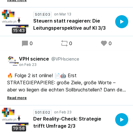
DATENSCHUTZ & URHEBERRECHT. Wie bleiben
Hochschulen handlungsfähig, ohne Verbote oder
S01:E03
Regelchaos? 👀 Jetzt reinhören! 🚀
Steuern statt reagieren: Die
Leitungsperspektive auf KI 3/3
15:43
0
0
0
VPH science
@VPHscience
🔥 Folge 2 ist online! 📄🤖 Erst
STRATEGIEPAPIERE: große Ziele, große Worte –
aber wo liegen die echten Sollbruchstellen? Dann der
Reality-Check 🇦🇹: Die Umfrage zeigt Nutzung,
VERTRAUEN und KI-KOMPETENZ bei Studierenden
& Lehrenden – und ein Befund hat uns selbst kurz
S01:E02
stoppen lassen… 👀🎧 Jetzt reinhören! 🚀
Der Reality-Check: Strategie
trifft Umfrage 2/3
19:58