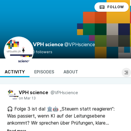
FOLLOW
@VPHscience
VPH science
0 followers
ACTIVITY
EPISODES
ABOUT
VPH science
@VPHscience
🎧 Folge 3 ist da! 🏛️🤖 „Steuern statt reagieren“:
Was passiert, wenn KI auf der Leitungsebene
ankommt? Wir sprechen über Prüfungen, klare
Leitlinien, SUPPORT – und die harten Knackpunkte