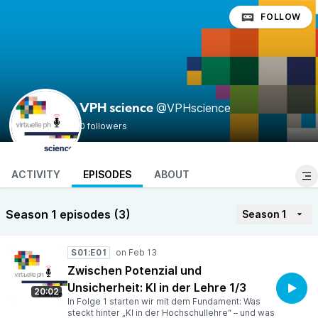
FOLLOW
@VPHscience
VPH science
0 followers
ACTIVITY
EPISODES
ABOUT
Season 1 episodes (3)
Season 1
S01:E01
Zwischen Potenzial und
Unsicherheit: KI in der Lehre 1/3
20:02
In Folge 1 starten wir mit dem Fundament: Was
steckt hinter „KI in der Hochschullehre“ – und was