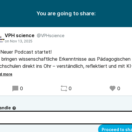
You are going to share:
VPH science
@VPHscience
 Neuer Podcast startet!
 bringen wissenschaftliche Erkenntnisse aus Pädagogischen
hschulen direkt ins Ohr – verständlich, reflektiert und mit KI
terstützung. 💡
u dich auf aktuelle Themen, Forschung und Impulse für die
hre von morgen.
0
0
0
Praxisnah. Fundiert. Pädagogisch inspiriert.
andle
Proceed to sh