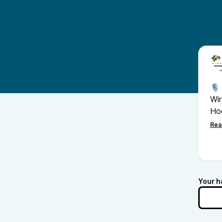
🎙️
Wir
Hoc
Un
Fre
Le
🎓 
Your h