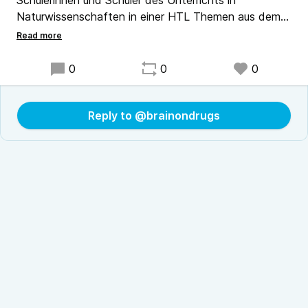
Schülerinnen und Schüler des Unterrichts in
Naturwissenschaften in einer HTL Themen aus dem
Bereich Chemie und Biochemie vor. Gleich zu Beginn
geht es heuer in der ersten Staffel um Drogen. Jede
Schulwoche wird hier jetzt eine neue Folge
0
0
0
erscheinen. Danke an die 4ahbtu der Abteilung
Umwelttechnik an der HTL Mödling für die tollen
Projekte!
Reply to @brainondrugs