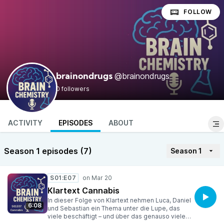
FOLLOW
@brainondrugs
brainondrugs
0 followers
ACTIVITY
EPISODES
ABOUT
Season 1 episodes (7)
Season 1
S01:E07
Klartext Cannabis
In dieser Folge von Klartext nehmen Luca, Daniel
6:08
und Sebastian ein Thema unter die Lupe, das
viele beschäftigt – und über das genauso viele