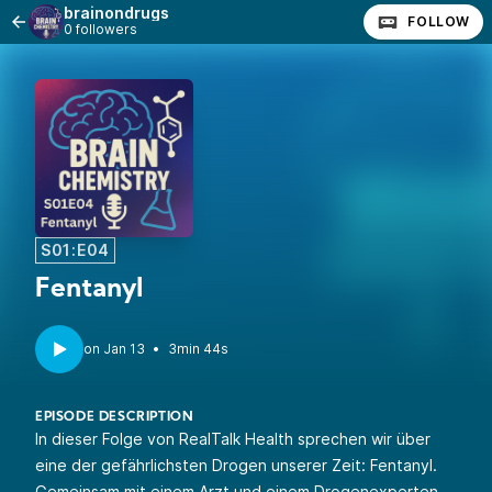
brainondrugs
FOLLOW
0 followers
S01:E04
Fentanyl
•
3min 44s
EPISODE DESCRIPTION
In dieser Folge von RealTalk Health sprechen wir über
eine der gefährlichsten Drogen unserer Zeit: Fentanyl.
Gemeinsam mit einem Arzt und einem Drogenexperten