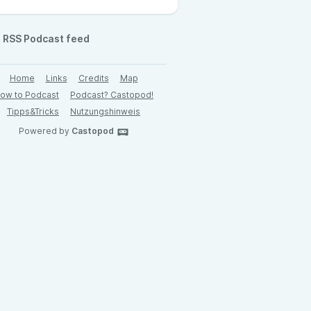
RSS Podcast feed
Home
Links
Credits
Map
ow to Podcast
Podcast? Castopod!
Tipps&Tricks
Nutzungshinweis
Powered by
Castopod