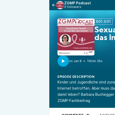
ZGMP Podcast
0 followers
S01:E01
Sexua
das I
•
19min 35s
EPISODE DESCRIPTION
Kinder und Jugendliche sind zune
Internet betroffen. Aber muss da
damit leben? Barbara Buchegger
ZGMP-Fachbeitrag