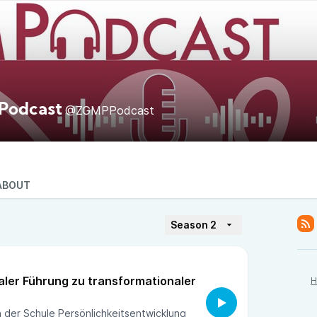
Podcast
@ZGMPPodcast
ABOUT
Season 2
aler Führung zu transformationaler
H
n der Schule Persönlichkeitsentwicklung