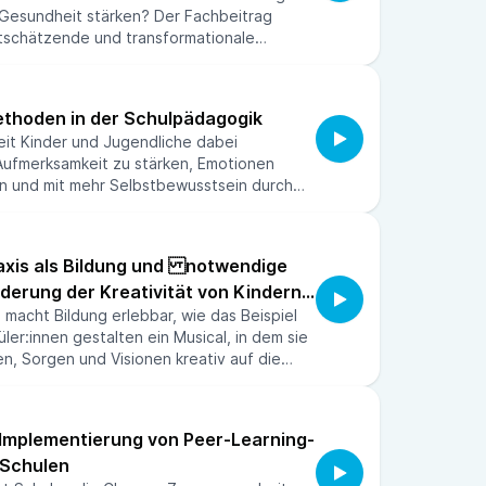
Gesundheit stärken? Der Fachbeitrag
rtschätzende und transformationale
 Wohlbefinden, die Zusammenarbeit und die
teiligten fördern kann. Dabei wird klar, wie
werden, an denen Menschen wachsen,
thoden in der Schulpädagogik
rnehmen und gesund lernen und arbeiten
it Kinder und Jugendliche dabei
rl, Expertin für Führungskräfteentwicklung,
 Aufmerksamkeit zu stärken, Emotionen
m, spricht im Podcast über das Thema.
en und mit mehr Selbstbewusstsein durch
 gehen? In diesem praxisnahen Podcast
rusko, Achtsamkeitstrainerin, anhand
und sofort umsetzbarer Impulse, wie
axis als Bildung und notwendige
tig und altersgerecht in den Unterricht
rderung der Kreativität von Kindern
ann.
 macht Bildung erlebbar, wie das Beispiel
en
ler:innen gestalten ein Musical, in dem sie
n, Sorgen und Visionen kreativ auf die
wird künstlerische Arbeit zur notwendigen
 stärkt Selbstreflexion, Lebenskompetenzen
 Jugend in unserer Gesellschaft. Günther
 Implementierung von Peer-Learning-
dekan Musikpädagogik an der JHP, spricht
Schulen
r das Thema.