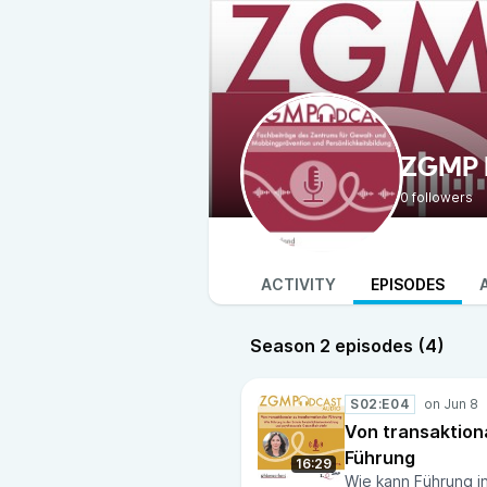
ZGMP 
0 followers
ACTIVITY
EPISODES
Season 2 episodes (4)
S02:E04
Von transaktion
Führung
16:29
Wie kann Führung i