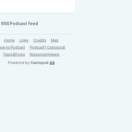
RSS Podcast feed
Home
Links
Credits
Map
ow to Podcast
Podcast? Castopod!
Tipps&Tricks
Nutzungshinweis
Powered by
Castopod