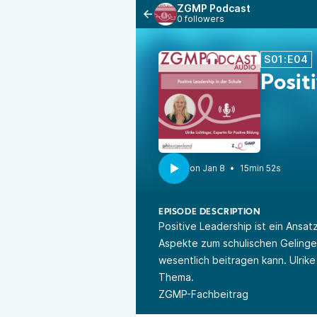
ZGMP Podcast
0 followers
S01:E04
Posit
•
15min 52s
EPISODE DESCRIPTION
Positive Leadership ist ein Ansa
Aspekte zum schulischen Gelinge
wesentlich beitragen kann. Ulrik
Thema.
ZGMP-Fachbeitrag