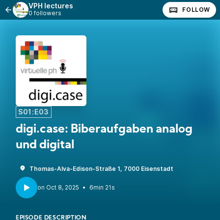
VPH lectures
FOLLOW
0 followers
S01:E03
digi.case: Biberaufgaben analog
und digital
Thomas-Alva-Edison-Straße 1, 7000 Eisenstadt
•
6min 21s
EPISODE DESCRIPTION