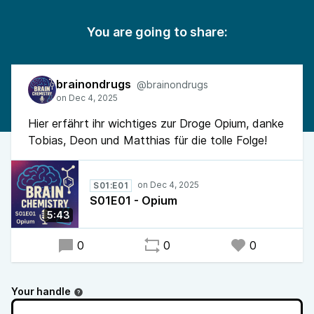
You are going to share:
brainondrugs
@brainondrugs
Hier erfährt ihr wichtiges zur Droge Opium, danke
Tobias, Deon und Matthias für die tolle Folge!
S01:E01
S01E01 - Opium
5:43
0
0
0
Your handle