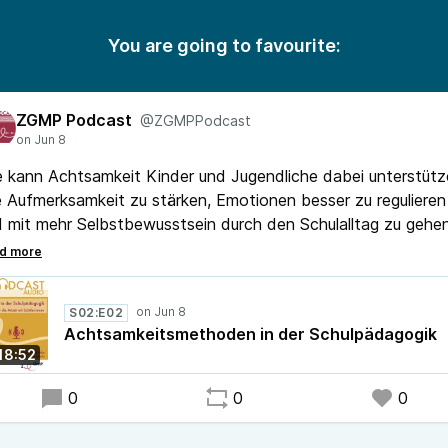
You are going to favourite:
ZGMP Podcast
@ZGMPPodcast
 kann Achtsamkeit Kinder und Jugendliche dabei unterstütz
e Aufmerksamkeit zu stärken, Emotionen besser zu regulieren
 mit mehr Selbstbewusstsein durch den Schulalltag zu geh
diesem praxisnahen Podcast erklärt Kathrin Andrusko,
tsamkeitstrainerin, anhand konkreter Übungen und sofort
etzbarer Impulse, wie Achtsamkeit nachhaltig und
S02:E02
ersgerecht in den Unterricht integriert werden kann.
Achtsamkeitsmethoden in der Schulpädagogik
18:52
0
0
0