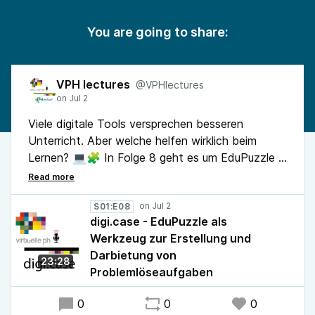
You are going to share:
VPH lectures
@VPHlectures
Viele digitale Tools versprechen besseren
Unterricht. Aber welche helfen wirklich beim
Lernen? 💻🧩 In Folge 8 geht es um EduPuzzle –
und darum, wie digitale Übungen sinnvoll
eingebettet werden: mit Wiederholung,
Rückmeldung, Klassenmanager und echtem
S01:E08
digi.case - EduPuzzle als
didaktischem Mehrwert. 📈
Werkzeug zur Erstellung und
Darbietung von
23:28
Problemlöseaufgaben
0
0
0