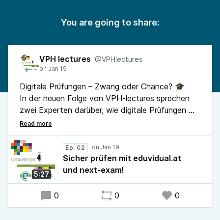
You are going to share:
VPH lectures
@VPHlectures
Digitale Prüfungen – Zwang oder Chance? 🎓
In der neuen Folge von VPH-lectures sprechen
zwei Experten darüber, wie digitale Prüfungen 💻
im Schulalltag funktionieren. Es geht um
Sicherheit 🔒, Fairness ⚖️ und gute Vorbereitung
📝 sowie um das Zusammenspiel von
Ep. 02
Lernplattformen 📚 und digitalen
Sicher prüfen mit eduvidual.at
Prüfungsumgebungen. Praxisnah, verständlich
und next-exam!
5:27
und besonders relevant für Lehrkräfte 🏫. Jetzt
reinhören 🎧✨
0
0
0