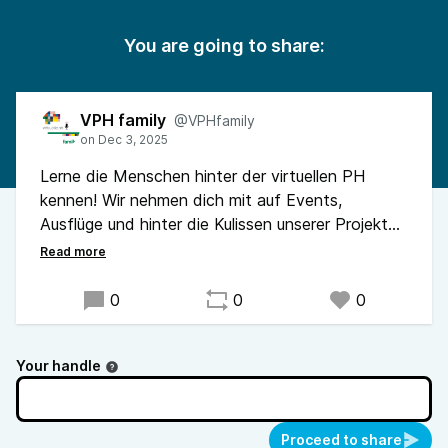
You are going to share:
VPH family
@VPHfamily
Lerne die Menschen hinter der virtuellen PH
kennen! Wir nehmen dich mit auf Events,
Ausflüge und hinter die Kulissen unserer Projekte
– mit spannenden Einblicken, Tipps aus der Praxis
und humorvollen Anekdoten. Bildung, Innovation
und echte Persönlichkeiten – das ist die VPH
0
0
0
Family!
Your handle
Proceed to share